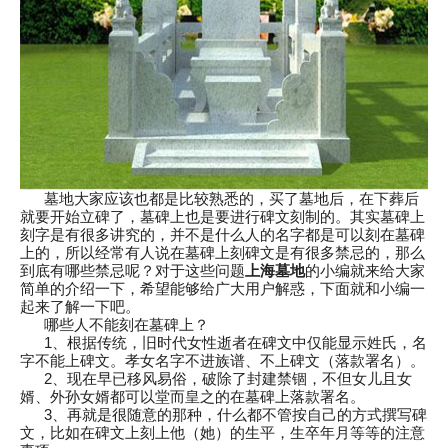
墓地大家应该也都是比较熟悉的，买了墓地后，在下葬后
就要开始立碑了，墓碑上也是要进行碑文刻制的。其实墓碑上
刻字是有很多讲究的，并不是什么人的名字都是可以刻在墓碑
上的，所以经常有人说在墓碑上刻碑文是有很多禁忌的，那么
到底有哪些禁忌呢？对于这些问题
上海墓地
的小编就来给大家
简单的介绍一下，希望能够给广大用户解惑，下面就和小编一
起来了解一下吧。
哪些人不能刻在墓碑上？
1、根据传统，旧时代女性逝者在碑文中仅能显示姓氏，名
字不能上碑文。孝女名字不进族谱、不上碑文（落款署名）。
2、现在早已移风易俗，破除了封建禁锢，不但女儿且女
婿、外孙女婿都可以堂而皇之的在墓碑上落款署名。
3、再就是很随意的那种，什么都不管按自己的方式撰写碑
文，比如在碑文上刻上他（她）的生平，生卒年月等等的注意