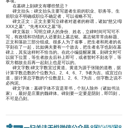
事项。
在墓碑上刻碑文有哪些禁忌？
碑文抬头：碑文抬头主要写逝者生前的职业、职务等。生
前职业不明确或职位不确定者，可以省略不写。
碑文正文：正文主要写立碑者对逝者的称谓，诸如“慈父/母
XXX之墓”、“先考XXX之墓”等。
碑文落款：写明立碑人的身份、姓名，立碑时间可写可不
写，有政绩和功绩的人还要刻上墓志铭。墓志铭常常由标题、
正文和落款三部分组成。很多人为了省事，把生者和死者的名
字刻在了一起，比如俩夫妻有一个故去，把生者名字也刻在墓
碑上，其实这样时不恰当的。在此小编提醒家属，刻碑文时可
以留下位置，等生者故去后补上即可，或者暂时不刻名字，等
双方都故去后再一起刻上也是可以的。
碑文字数:碑文字数宜过黄道。黄道为源于张陵的道教，据
计算字数总数的个位数为1、2、4、6、7、9者为吉。或宜过白
道，据计算总字数的个位数是1、2、6、7为吉，但字数之说不
必拘泥。
碑文字体：墓碑字体不宜是草书，个别人除外（诸如书法
家），最好是庄重的魏碑体。碑刻要一定要是阴刻，即凹刻，
不可是凸刻。