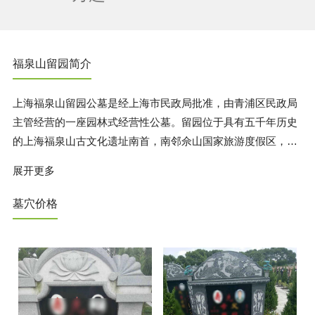
福泉山留园简介
上海福泉山留园公墓是经上海市民政局批准，由青浦区民政局
主管经营的一座园林式经营性公墓。留园位于具有五千年历史
的上海福泉山古文化遗址南首，南邻佘山国家旅游度假区，南
靠沪青平公路(318国道)和沪清平高速公路(赵巷镇)，北邻北青
展开更多
公路(通波塘桥)，赵重公路南北贯穿，离人民广场30公里，距
西郊公园20分钟的车程，是上海地区离市中心较近的公墓之
墓穴价格
一。留园的主要区域分为园林休闲区、办公接待服务区、安葬
祭祀区以及石料加工区。不同规格墓区，可以满足不同层次的
客户需求，自开办以来因墓园环境优雅、地势高爽、服务周
到、管理正规、价格合理、交通方便而深受客户的好评。留园
总体规划380亩。拟建中的二期、三期墓园314亩，届时提供更
完善的服务。每逢清明、冬至扫墓时节，均有班车接送!留园宗