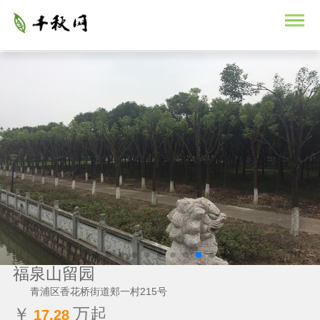
福泉山留园
青浦区香花桥街道郏一村215号
￥
万起
17.28