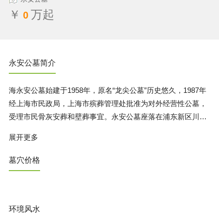
￥
万起
0
永安公墓简介
海永安公墓始建于1958年，原名“龙尖公墓”历史悠久，1987年
经上海市民政局，上海市殡葬管理处批准为对外经营性公墓，
受理市民骨灰安葬和壁葬事宜。永安公墓座落在浦东新区川沙
镇对面村，川杨河北首，公墓地理位置交通十分便利。 公墓占
展开更多
地167亩，环境幽雅，地势高爽，总体布局和墓区设施上更完
善和合理化。墓区绿化四季常青是故人的理想安葬之地，人生
墓穴价格
的后花园。公墓现有墓葬区、壁葬区、艺术墓区三大部分，规
划穴位5.7万穴。永安公墓服务周到，质量上乘，管理规范而深
受广大客户的好评。
环境风水