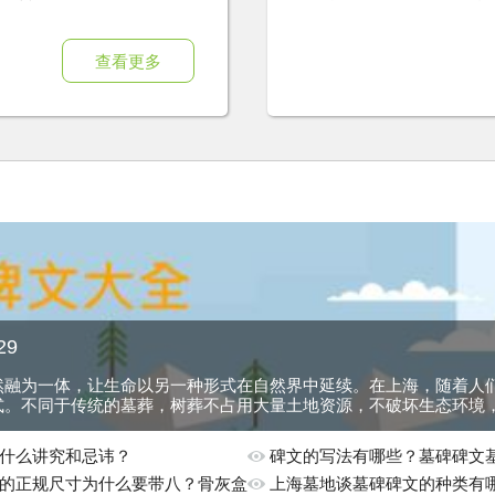
树葬的文化内涵。
查看更多
29
然融为一体，让生命以另一种形式在自然界中延续。在上海，随着人
式。不同于传统的墓葬，树葬不占用大量土地资源，不破坏生态环境，
什么讲究和忌讳？
碑文的写法有哪些？墓碑碑文
的正规尺寸为什么要带八？骨灰盒
绍？
上海墓地谈墓碑碑文的种类有