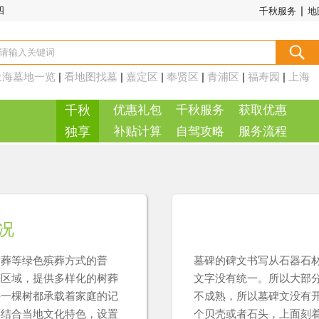
|
四
千秋服务
地
上海墓地一览
|
看地图找墓
|
嘉定区
|
奉贤区
|
青浦区
|
福寿园
|
上海
周边
|
千秋
优惠礼包
千秋服务
获取优惠
独享
补贴计算
自驾攻略
服务流程
况
树葬等绿色殡葬方式的普
墓碑的碑文书写从石器石
葬区域，提供多样化的树葬
文字没有统一。所以大部
每一棵树都承载着家庭的记
不成熟，所以墓碑文没有
还结合当地文化特色，设置
个贝壳或者石头，上面刻