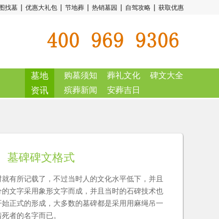
|
|
|
|
|
图找墓
优惠大礼包
节地葬
热销墓园
自驾攻略
获取优惠
墓地
购墓须知
葬礼文化
碑文大全
资讯
殡葬新闻
安葬吉日
墓碑碑文格式
材就有所记载了，不过当时人的文化水平低下，并且
分的文字采用象形文字而成，并且当时的石碑技术也
开始正式的形成，大多数的墓碑都是采用用麻绳吊一
着死者的名字而已。