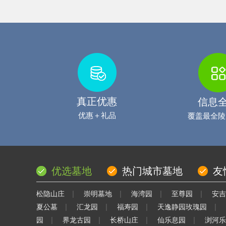
真正优惠
信息
优惠＋礼品
覆盖最全陵
优选墓地
热门城市墓地
友
|
|
|
|
松隐山庄
崇明墓地
海湾园
至尊园
安吉
|
|
|
|
夏公墓
汇龙园
福寿园
天逸静园玫瑰园
|
|
|
|
园
界龙古园
长桥山庄
仙乐息园
浏河乐