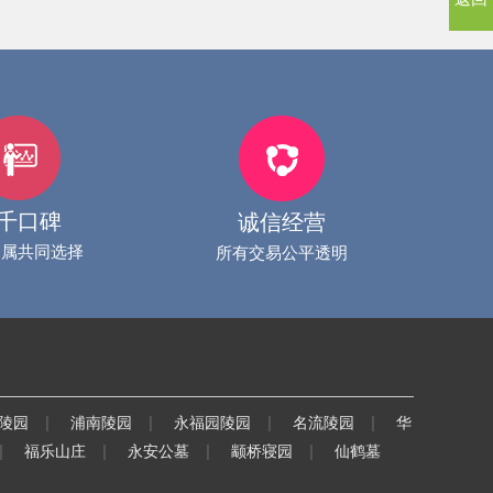
千口碑
诚信经营
家属共同选择
所有交易公平透明
|
|
|
|
陵园
浦南陵园
永福园陵园
名流陵园
华
|
|
|
|
福乐山庄
永安公墓
颛桥寝园
仙鹤墓