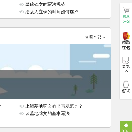
墓碑碑文的写法规范
给故人立碑的时间如何选择
看墓
计划
查看全部 >
领取
红包
浏览
个
咨询
？
上海墓地碑文的书写规范是？
谈墓地碑文的基本写法
返回