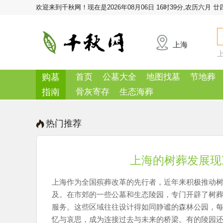
欢迎来到千秋网！
现在是2026年08月06日 16时39分,农历六月 廿
上海
购墓
首页
公墓大全
地图找墓
节地葬
指南
骨灰寄存
生态海葬
热门推荐
上海的树葬发展现
上海作为全国殡葬改革的先行者，近年来积极推动
及。在市郊的一些公墓和生态陵园，专门开辟了树
服务。这些区域往往设计得如同静谧的森林公园，
忆与哀思，成为连接过去与未来的桥梁。有的陵园