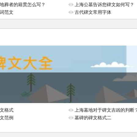
有什么讲究？
地葬者的籍贯怎么写？
上海公墓告诉您碑文如何写？
词范文
古代碑文常用字体
文格式
上海墓地对于碑文吉凶的判断
文范例
墓碑的碑文格式二