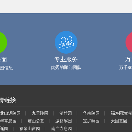
专业服务
万
全面
优秀的顾问团队
万千
园信息
情链接
|
|
|
|
龙山源陵园
九天陵园
清竹园
华南陵园
福寿园海港
|
|
|
|
华亭息园
鳌山公墓
瀛裕暝园
宝罗瞑园
天国墓园
|
|
|
遥园
福泉山留园
南广寺息园