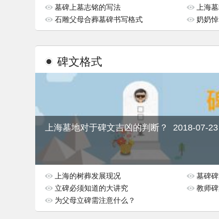
有哪些禁忌？
墓碑上墓志铭的写法
材质都
上海墓
石雕父母合葬墓碑书写格式
奶奶悼
碑文格式
上海墓地对于碑文吉凶的判断？
2018-07-23
上海的树葬发展现况
墓碑碑
立碑必须知道的大讲究
教师碑
为父母立碑需注意什么？