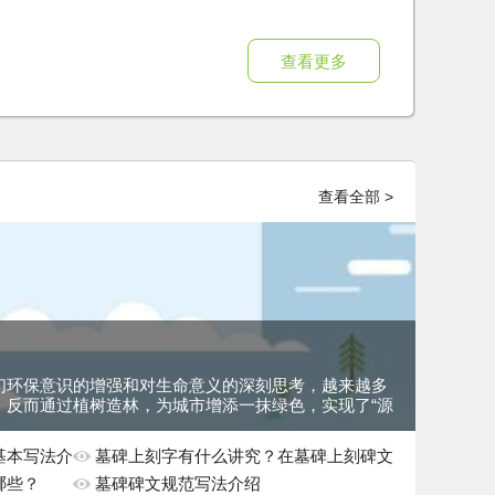
查看更多
查看全部 >
们环保意识的增强和对生命意义的深刻思考，越来越多
反而通过植树造林，为城市增添一抹绿色，实现了“源
基本写法介
墓碑上刻字有什么讲究？在墓碑上刻碑文
哪些？
有哪些禁忌？
墓碑碑文规范写法介绍