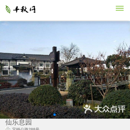
仙乐息园
宝钱公路288号