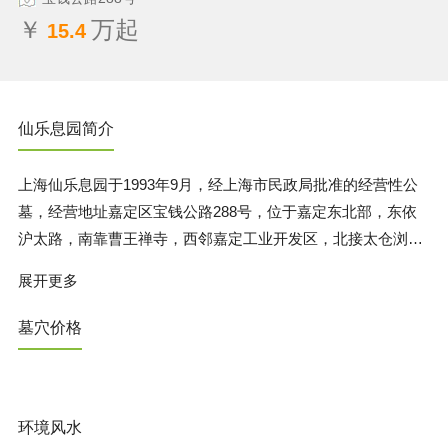
￥
万起
15.4
仙乐息园简介
上海仙乐息园于1993年9月，经上海市民政局批准的经营性公
墓，经营地址嘉定区宝钱公路288号，位于嘉定东北部，东依
沪太路，南靠曹王禅寺，西邻嘉定工业开发区，北接太仓浏河
镇。距上海市中心30公里、轨交7号线美兰湖站8公里，轨交11
展开更多
号线嘉定站10公里，公交车963、839、841、31路、外罗线通
过息园，交通十分便捷。 园区拥有面积300亩，现有从业人员
墓穴价格
40名。组织机构设正副总经理室、党支部、办公室、财务部、
销售业务部、售后服务部、工程部等。企业性质属国有与集体
联营企业，所属类别为殡葬服务业，经营范围由墓碑、壁葬、
廊葬、塔葬、寄存骨灰盒、石料工程、祭扫用品（不含迷信
环境风水