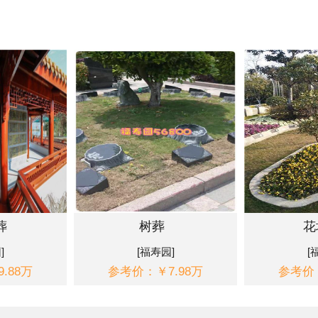
葬
树葬
花
]
[福寿园]
[
.88万
参考价：￥7.98万
参考价：