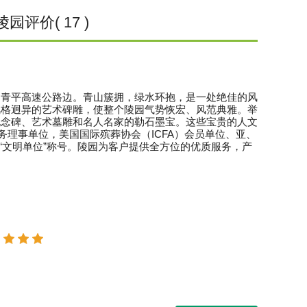
陵园评价( 17 )
沪青平高速公路边。青山簇拥，绿水环抱，是一处绝佳的风
风格迥异的艺术碑雕，使整个陵园气势恢宏、风范典雅。举
纪念碑、艺术墓雕和名人名家的勒石墨宝。这些宝贵的人文
理事单位，美国国际殡葬协会（ICFA）会员单位、亚、
“文明单位”称号。陵园为客户提供全方位的优质服务，产