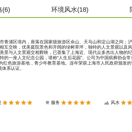
(6)
环境风水(18)
市青浦区境内，座落在国家级旅游区佘山、天马山和淀山湖之间；
相互交映，优美庭院景色和开阔的绿树草坪，独特的人文景观以及
美景与人文景观交相辉映，已荟集了上海近、现代众多杰出人物的
的一座人文纪念公园，堪称“人生后花园”。公司为中国殡葬协会常务
准为红色旅游基地，青少年教育基地。连年荣获上海市人民政府颁发的
环境体系认证。
境
服务
风水