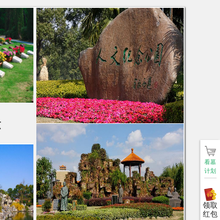
示
看墓
计划
领取
红包