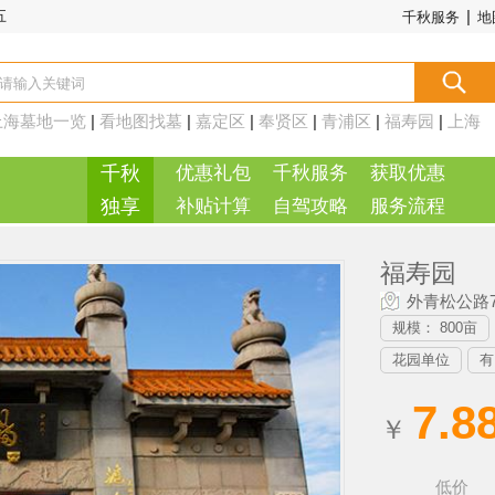
|
五
千秋服务
地
上海墓地一览
|
看地图找墓
|
嘉定区
|
奉贤区
|
青浦区
|
福寿园
|
上海
周边
|
千秋
优惠礼包
千秋服务
获取优惠
独享
补贴计算
自驾攻略
服务流程
福寿园
外青松公路7
规模： 800亩
花园单位
有
7.8
￥
低价