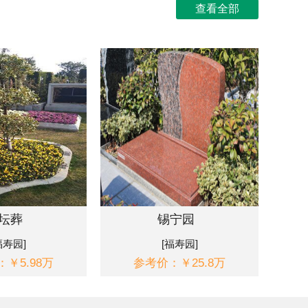
查看全部
坛葬
锡宁园
福寿园]
[福寿园]
￥5.98万
参考价：￥25.8万