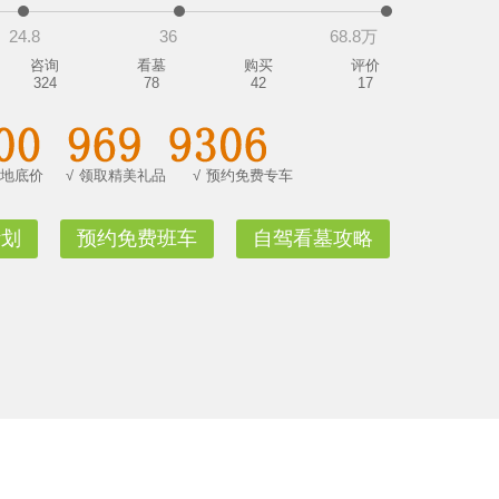
24.8
36
68.8万
咨询
看墓
购买
评价
324
78
42
17
地底价
√
领取精美礼品
√
预约免费专车
计划
预约免费班车
自驾看墓攻略