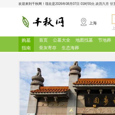
欢迎来到千秋网！
现在是2026年08月07日 01时55分,农历六月 廿
上海
购墓
首页
公墓大全
地图找墓
节地葬
指南
骨灰寄存
生态海葬