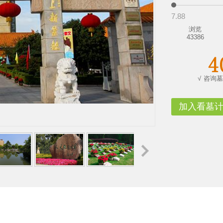
7.88
浏览
43386
√
咨询墓
加入看墓