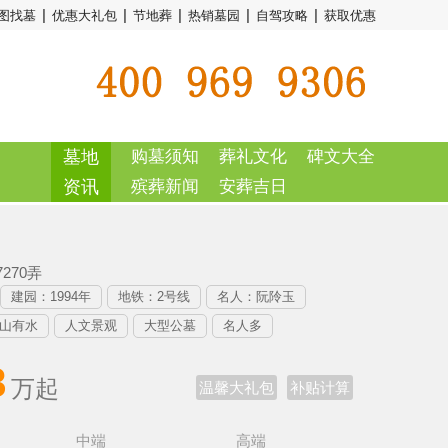
|
|
|
|
|
图找墓
优惠大礼包
节地葬
热销墓园
自驾攻略
获取优惠
墓地
购墓须知
葬礼文化
碑文大全
资讯
殡葬新闻
安葬吉日
270弄
建园：1994年
地铁：2号线
名人：阮阾玉
山有水
人文景观
大型公墓
名人多
8
万起
温馨大礼包
补贴计算
中端
高端