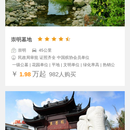
崇明墓地
崇明
45公里
民政局审批 证照齐全 中国殡协会员单位
一级公墓 | 花园单位 | 平地 | 文明单位 | 绿化率高 | 热销公
墓
￥
万起
1.98
982人购买