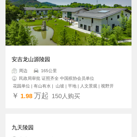
安吉龙山源陵园
周边
165公里
民政局审批 证照齐全 中国殡协会员单位
花园单位 | 有山有水 | 山坡 | 平地 | 人文景观 | 视野开
阔 | 文明单位 | 大型公墓 | 地势高 | 绿化率高 | 热销公墓
￥
万起
1.98
150人购买
九天陵园