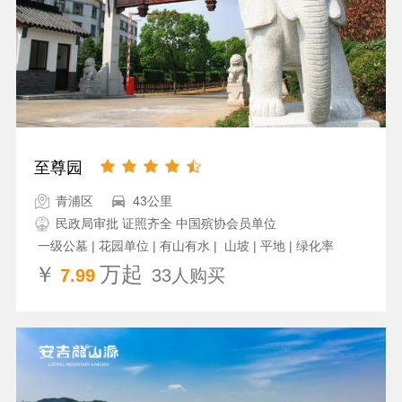
至尊园
青浦区
43公里
民政局审批 证照齐全 中国殡协会员单位
一级公墓 | 花园单位 | 有山有水 | 山坡 | 平地 | 绿化率
高 | 热销公墓
￥
万起
7.99
33人购买