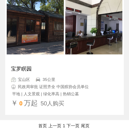
宝罗瞑园
宝山区
35公里
民政局审批 证照齐全 中国殡协会员单位
平地 | 人文景观 | 绿化率高 | 热销公墓
￥
万起
0
50人购买
首页
上一页
1
下一页
尾页